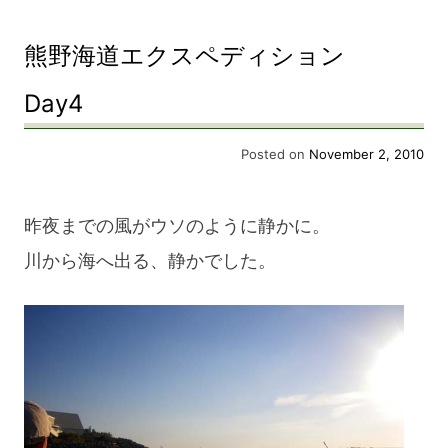
野
熊野海道エクスペディション
海
道
Day4
エ
Posted on
November 2, 2010
ク
ス
昨夜までの風がウソのように静かに。
ペ
川から海へ出る、静かでした。
デ
ィ
シ
ョ
ン