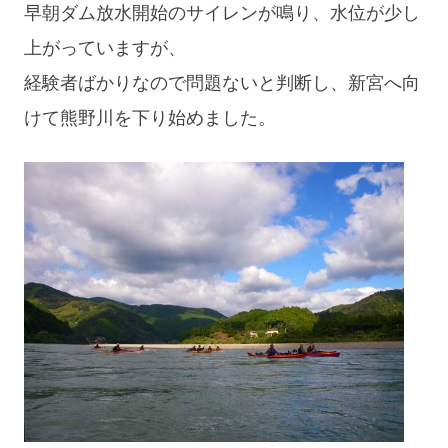
早朝ダム放水開始のサイレンが鳴り、水位が少し
デ
上がっていますが、
ィ
経験者ばかりなので問題ないと判断し、新宮へ向
シ
けて熊野川を下り始めました。
ョ
ン
Day4”