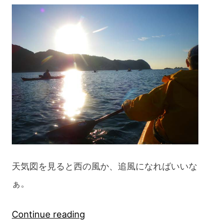
ィ
シ
ョ
ン
Day6”
天気図を見ると西の風か、追風になればいいな
ぁ。
“熊
Continue reading