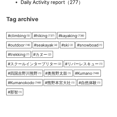
Daily Activity report
（277）
Tag archive
#
climbing
#
hiking
#
kayaking
(5)
(737)
(736)
#
outdoor
#
seakayak
#
ski
#
snowboad
(18)
(4)
(2)
(1)
#
trekking
#
カヌー
(7)
(2)
#
スクールインタープリター
#
リバーレスキュー
(2)
(1)
#
四国吉野川熊野
#
奥熊野太鼓
#
Kumano
(1)
(1)
(749)
#
Kumanokodo
#
熊野本宮大社
#
自然体験
(749)
(1)
(1)
#
那智
(1)