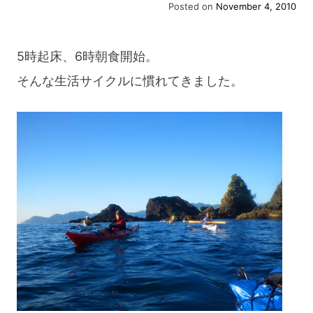
Posted on
November 4, 2010
ク
ス
5時起床、6時朝食開始。
ペ
そんな生活サイクルに慣れてきました。
デ
ィ
シ
ョ
ン
Day7”