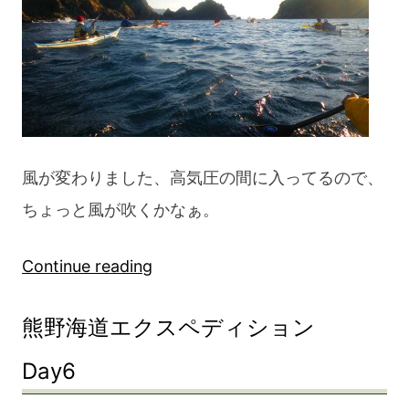
風が変わりました、高気圧の間に入ってるので、
ちょっと風が吹くかなぁ。
“熊
Continue reading
野
熊野海道エクスペディション
海
道
Day6
エ