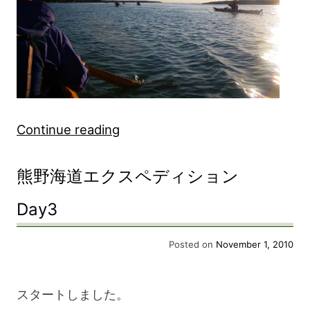
Day5”
“熊
Continue reading
野
熊野海道エクスペディション
海
道
Day3
エ
Posted on
November 1, 2010
ク
ス
スタートしました。
ペ