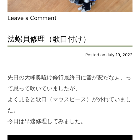
on
Leave a Comment
菩
法螺貝修理（歌口付け）
薩
行
Posted on
July 19, 2022
を
考
先日の大峰奥駈け修行最終日に音が変だなぁ、っ
え
て思って吹いていましたが、
る。
よく見ると歌口（マウスピース）が外れていまし
た。
今日は早速修理してみました。