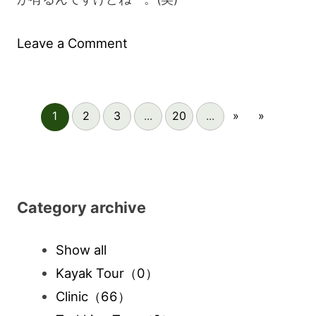
on
Leave a Comment
ス
マ
1
2
3
...
20
...
»
»
ー
ト
ウ
ォ
Category archive
ッ
チ
Show all
っ
Kayak Tour
（0）
て。
Clinic
（66）