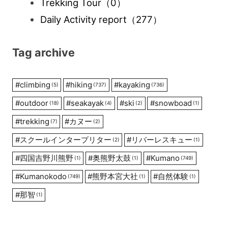
Trekking Tour
（0）
Daily Activity report
（277）
Tag archive
#
climbing
#
hiking
#
kayaking
(5)
(737)
(736)
#
outdoor
#
seakayak
#
ski
#
snowboad
(18)
(4)
(2)
(1)
#
trekking
#
カヌー
(7)
(2)
#
スクールインタープリター
#
リバーレスキュー
(2)
(1)
#
四国吉野川熊野
#
奥熊野太鼓
#
Kumano
(1)
(1)
(749)
#
Kumanokodo
#
熊野本宮大社
#
自然体験
(749)
(1)
(1)
#
那智
(1)