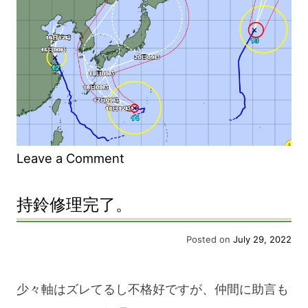
on
Leave a Comment
ま
持鈴修理完了。
だ
14
Posted on
July 29, 2022
号
な
少々軸はズレてるし不格好ですが、仲間に助言も
ん