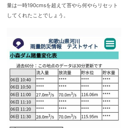
本
量は一時190cmsを超えて苔やら何やらリセット
坊
してくれたことでしょう。
大
峰
奥
駈
修
行