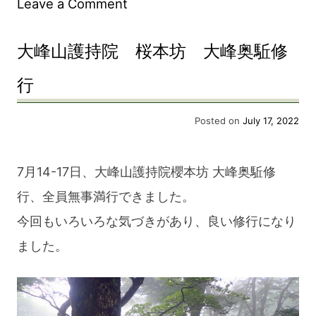
on
Leave a Comment
法
大峰山護持院 桜本坊 大峰奥駈修
螺
貝
行
修
Posted on
July 17, 2022
理
（歌
7月14-17日、大峰山護持院櫻本坊 大峰奥駈修
口
行、全員無事満行できました。
付
今回もいろいろな気づきがあり、良い修行になり
け）
ました。