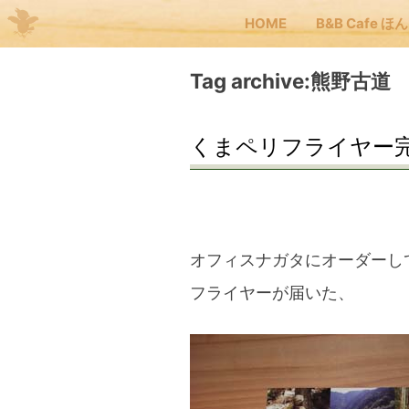
HOME
B&B Cafe ほ
Me
Tag archive:熊野古道
JP
EN
くまペリフライヤー
HOM
B&B
オフィスナガタにオーダーし
フライヤーが届いた、
くま
くま