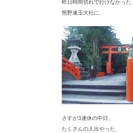
昨日時間切れで行けなかった
イ
熊野速玉大社に、
ヤ
ー
完
成！”
さすが3連休の中日、
たくさんの人出やった、