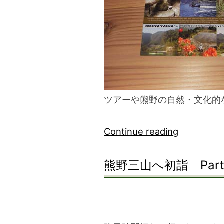
blog
ツアーや熊野の自然・文化的
“く
Continue reading
ま
熊野三山へ初詣 Part
ペ
リ
フ
ラ