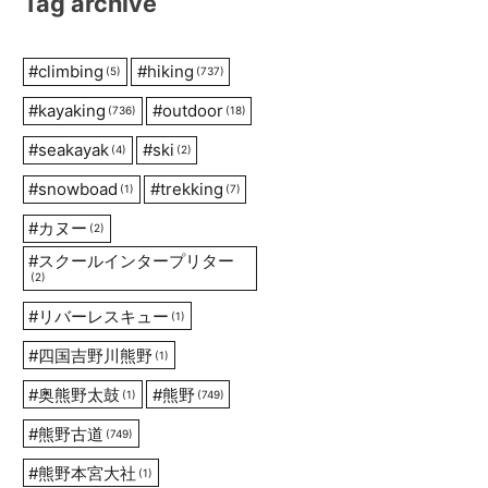
Tag archive
#
climbing
#
hiking
(5)
(737)
#
kayaking
#
outdoor
(736)
(18)
#
seakayak
#
ski
(4)
(2)
#
snowboad
#
trekking
(1)
(7)
#
カヌー
(2)
#
スクールインタープリター
(2)
#
リバーレスキュー
(1)
#
四国吉野川熊野
(1)
#
奥熊野太鼓
#
熊野
(1)
(749)
#
熊野古道
(749)
#
熊野本宮大社
(1)