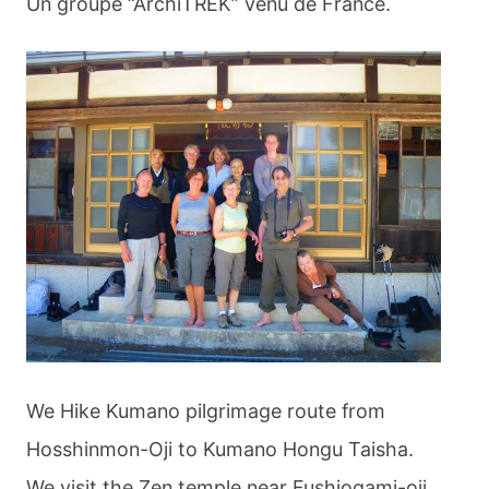
Un groupe “ArchiTREK” venu de France.
宮
～
玉
置
神
社”
We Hike Kumano pilgrimage route from
Hosshinmon-Oji to Kumano Hongu Taisha.
We visit the Zen temple near Fushiogami-oji,