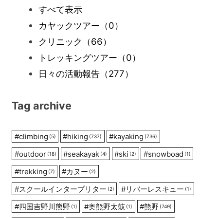
すべて表示
カヤックツアー
（0）
クリニック
（66）
トレッキングツアー
（0）
日々の活動報告
（277）
Tag archive
#
climbing
#
hiking
#
kayaking
(5)
(737)
(736)
#
outdoor
#
seakayak
#
ski
#
snowboad
(18)
(4)
(2)
(1)
#
trekking
#
カヌー
(7)
(2)
#
スクールインタープリター
#
リバーレスキュー
(2)
(1)
#
四国吉野川熊野
#
奥熊野太鼓
#
熊野
(1)
(1)
(749)