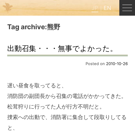
JP
EN
Menu
Tag archive:熊野
JP
EN
出動召集・・・無事でよかった。
HOME
Posted on
2010-10-26
B&B Cafe ほんぐう
遅い昼食を取ってると、
消防団の副団長から召集の電話がかかってきた。
くまのバックパッカーズ
松茸狩りに行ってた人が行方不明だと。
捜索への出動で、消防署に集合して段取りしてる
くまのエクスペリエンス
と、