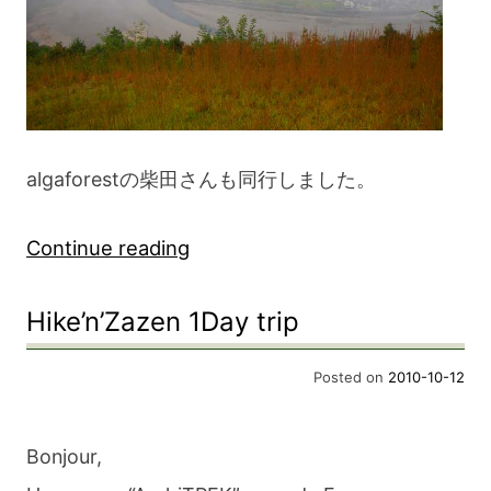
algaforestの柴田さんも同行しました。
“大
Continue reading
峰
Hike’n’Zazen 1Day trip
奥
駈
Posted on
2010-10-12
修
行
Bonjour,
本