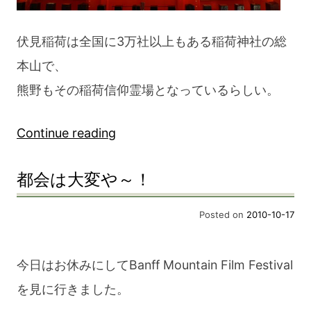
伏見稲荷は全国に3万社以上もある稲荷神社の総
本山で、
熊野もその稲荷信仰霊場となっているらしい。
“伏
Continue reading
見
都会は大変や～！
稲
荷
Posted on
2010-10-17
大
社
今日はお休みにしてBanff Mountain Film Festival
へ”
を見に行きました。