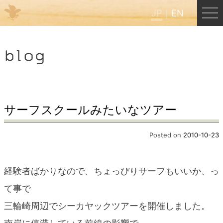
JP
EN
Menu
blog
JP
EN
HOME
サーフスクールみたいなツアー
B&B Cafe ほんぐう
Posted on
2010-10-23
くまのバックパッカーズ
経験者ばかりなので、ちょっぴりサーフもいいか、っ
て事で
くまのエクスペリエンス
三輪崎周辺でシーカヤックツアーを開催しました。