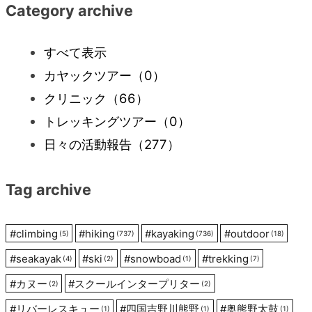
ナ
Category archive
ビ
すべて表示
カヤックツアー
（0）
ゲ
クリニック
（66）
ー
トレッキングツアー
（0）
日々の活動報告
（277）
シ
Tag archive
ョ
ン
#
climbing
#
hiking
#
kayaking
#
outdoor
(5)
(737)
(736)
(18)
#
seakayak
#
ski
#
snowboad
#
trekking
(4)
(2)
(1)
(7)
#
カヌー
#
スクールインタープリター
(2)
(2)
#
リバーレスキュー
#
四国吉野川熊野
#
奥熊野太鼓
(1)
(1)
(1)