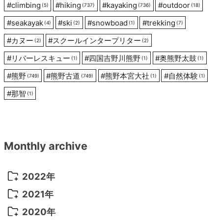
#
climbing
#
hiking
#
kayaking
#
outdoor
(5)
(737)
(736)
(18)
#
seakayak
#
ski
#
snowboad
#
trekking
(4)
(2)
(1)
(7)
#
カヌー
#
スクールインタープリター
(2)
(2)
#
リバーレスキュー
#
四国吉野川熊野
#
奥熊野太鼓
(1)
(1)
(1)
#
熊野
#
熊野古道
#
熊野本宮大社
#
自然体験
(749)
(749)
(1)
(1)
#
那智
(1)
Monthly archive
2022年
2022年 10月
(1)
2021年
2022年 9月
(5)
2021年 12月
(8)
2020年