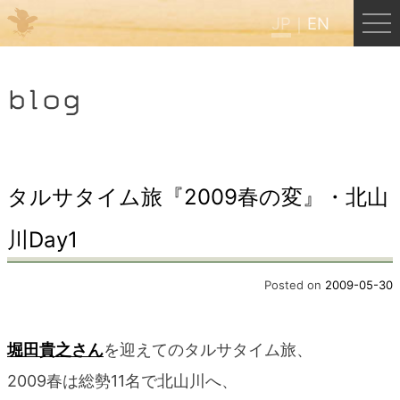
JP
EN
Menu
blog
JP
EN
HOME
タルサタイム旅『2009春の変』・北山
川Day1
B&B Cafe ほんぐう
Posted on
2009-05-30
くまのバックパッカーズ
堀田貴之さん
を迎えてのタルサタイム旅、
くまのエクスペリエンス
2009春は総勢11名で北山川へ、