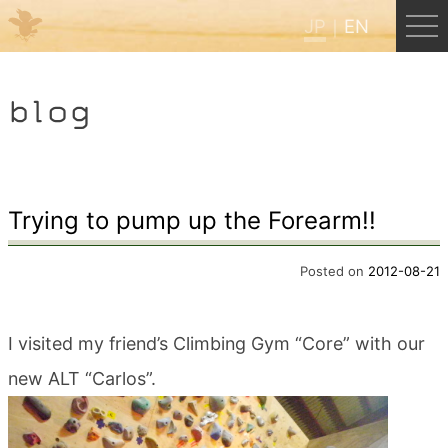
JP
EN
Menu
blog
JP
EN
HOME
Trying to pump up the Forearm!!
B&B Cafe ほんぐう
Posted on
2012-08-21
くまのバックパッカーズ
I visited my friend’s Climbing Gym “Core” with our
new ALT “Carlos”.
くまのエクスペリエンス