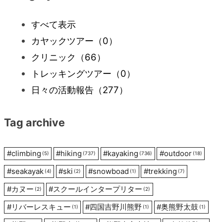
ビ
すべて表示
カヤックツアー
（0）
ゲ
クリニック
（66）
ー
トレッキングツアー
（0）
日々の活動報告
（277）
シ
Tag archive
ョ
ン
#
climbing
#
hiking
#
kayaking
#
outdoor
(5)
(737)
(736)
(18)
#
seakayak
#
ski
#
snowboad
#
trekking
(4)
(2)
(1)
(7)
#
カヌー
#
スクールインタープリター
(2)
(2)
#
リバーレスキュー
#
四国吉野川熊野
#
奥熊野太鼓
(1)
(1)
(1)