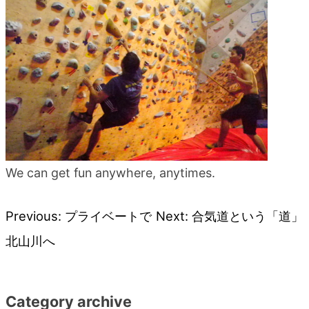
blog
We can get fun anywhere, anytimes.
Previous:
プライベートで
Next:
合気道という「道」
投
北山川へ
稿
ナ
Category archive