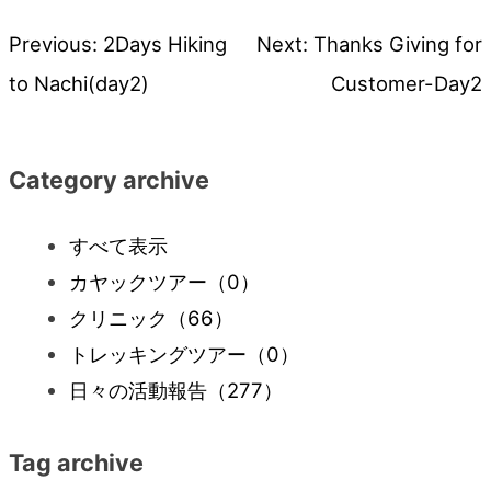
Previous:
2Days Hiking
Next:
Thanks Giving for
投
to Nachi(day2)
Customer-Day2
稿
ナ
Category archive
ビ
すべて表示
カヤックツアー
（0）
ゲ
クリニック
（66）
ー
トレッキングツアー
（0）
日々の活動報告
（277）
シ
Tag archive
ョ