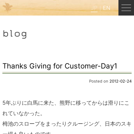
JP
EN
Menu
blog
JP
EN
HOME
Thanks Giving for Customer-Day1
B&B Cafe ほんぐう
Posted on
2012-02-24
くまのバックパッカーズ
5年ぶりに白馬に来た、熊野に移ってからは滑りにこ
れていなかった。
くまのエクスペリエンス
栂池のスロープをまったりクルージング、日本のスキ