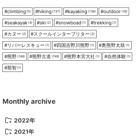
ン
#
climbing
#
hiking
#
kayaking
#
outdoor
(5)
(737)
(736)
(18)
#
seakayak
#
ski
#
snowboad
#
trekking
(4)
(2)
(1)
(7)
#
カヌー
#
スクールインタープリター
(2)
(2)
#
リバーレスキュー
#
四国吉野川熊野
#
奥熊野太鼓
(1)
(1)
(1)
#
熊野
#
熊野古道
#
熊野本宮大社
#
自然体験
(749)
(749)
(1)
(1)
#
那智
(1)
Monthly archive
2022年
2022年 10月
(1)
2021年