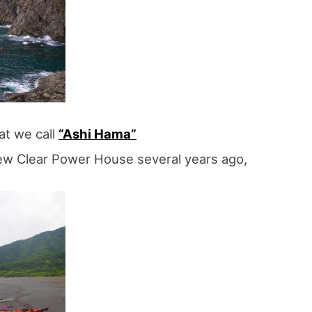
at we call
“Ashi Hama”
ew Clear Power House several years ago,