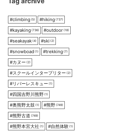
Tag archive
#
climbing
#
hiking
(5)
(737)
#
kayaking
#
outdoor
(736)
(18)
#
seakayak
#
ski
(4)
(2)
#
snowboad
#
trekking
(1)
(7)
#
カヌー
(2)
#
スクールインタープリター
(2)
#
リバーレスキュー
(1)
#
四国吉野川熊野
(1)
#
奥熊野太鼓
#
熊野
(1)
(749)
#
熊野古道
(749)
#
熊野本宮大社
#
自然体験
(1)
(1)