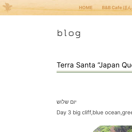
HOME
B&B Cafe ほ
Me
blog
JP
EN
HOM
Terra Santa “Japan Qu
B&B
くま
יום שלוש
Day 3 big cliff,blue ocean,gre
くま