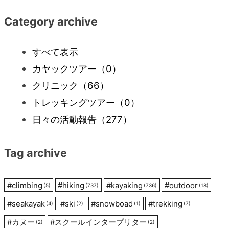
ナ
Category archive
ビ
すべて表示
カヤックツアー
（0）
ゲ
クリニック
（66）
ー
トレッキングツアー
（0）
日々の活動報告
（277）
シ
Tag archive
ョ
ン
#
climbing
#
hiking
#
kayaking
#
outdoor
(5)
(737)
(736)
(18)
#
seakayak
#
ski
#
snowboad
#
trekking
(4)
(2)
(1)
(7)
#
カヌー
#
スクールインタープリター
(2)
(2)