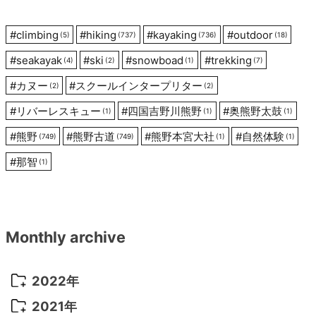
ン
#
climbing
#
hiking
#
kayaking
#
outdoor
(5)
(737)
(736)
(18)
#
seakayak
#
ski
#
snowboad
#
trekking
(4)
(2)
(1)
(7)
#
カヌー
#
スクールインタープリター
(2)
(2)
#
リバーレスキュー
#
四国吉野川熊野
#
奥熊野太鼓
(1)
(1)
(1)
#
熊野
#
熊野古道
#
熊野本宮大社
#
自然体験
(749)
(749)
(1)
(1)
#
那智
(1)
Monthly archive
2022年
2022年 10月
(1)
2021年