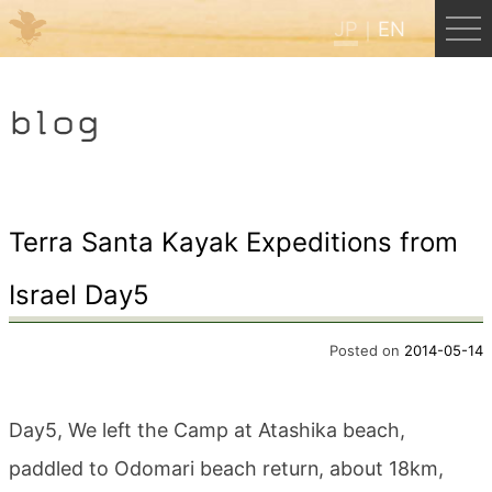
JP
EN
Menu
blog
JP
EN
HOME
Terra Santa Kayak Expeditions from
Israel Day5
B&B Cafe ほんぐう
Posted on
2014-05-14
くまのバックパッカーズ
Day5, We left the Camp at Atashika beach,
くまのエクスペリエンス
paddled to Odomari beach return, about 18km,