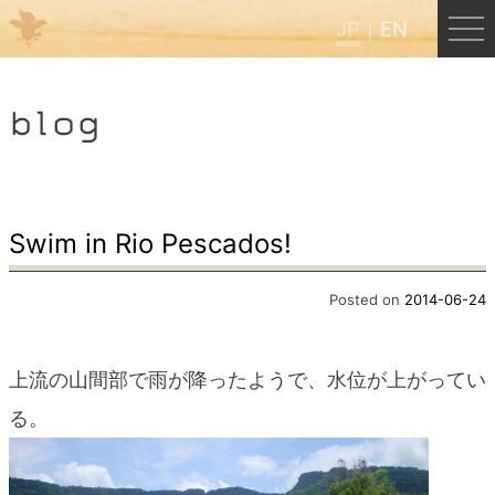
JP
EN
Menu
blog
JP
EN
HOME
Swim in Rio Pescados!
B&B Cafe ほんぐう
Posted on
2014-06-24
くまのバックパッカーズ
上流の山間部で雨が降ったようで、水位が上がってい
る。
くまのエクスペリエンス