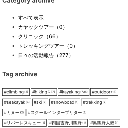
Category archive
ビ
すべて表示
カヤックツアー
（0）
ゲ
クリニック
（66）
ー
トレッキングツアー
（0）
日々の活動報告
（277）
シ
Tag archive
ョ
ン
#
climbing
#
hiking
#
kayaking
#
outdoor
(5)
(737)
(736)
(18)
#
seakayak
#
ski
#
snowboad
#
trekking
(4)
(2)
(1)
(7)
#
カヌー
#
スクールインタープリター
(2)
(2)
#
リバーレスキュー
#
四国吉野川熊野
#
奥熊野太鼓
(1)
(1)
(1)