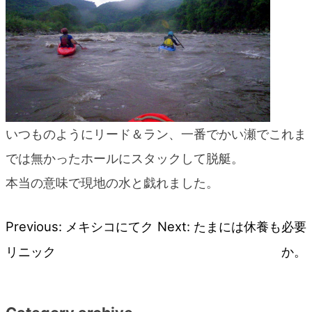
いつものようにリード＆ラン、一番でかい瀬でこれま
では無かったホールにスタックして脱艇。
本当の意味で現地の水と戯れました。
Previous:
メキシコにてク
Next:
たまには休養も必要
投
リニック
か。
稿
ナ