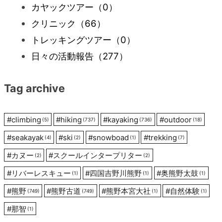
カヤックツアー
（0）
クリニック
（66）
トレッキングツアー
（0）
日々の活動報告
（277）
Tag archive
#
climbing
#
hiking
#
kayaking
#
outdoor
(5)
(737)
(736)
(18)
#
seakayak
#
ski
#
snowboad
#
trekking
(4)
(2)
(1)
(7)
#
カヌー
#
スクールインタープリター
(2)
(2)
#
リバーレスキュー
#
四国吉野川熊野
#
奥熊野太鼓
(1)
(1)
(1)
#
熊野
#
熊野古道
#
熊野本宮大社
#
自然体験
(749)
(749)
(1)
(1)
#
那智
(1)