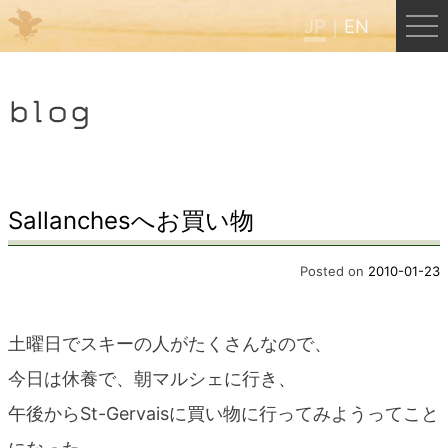
JP
EN
Menu
blog
JP
EN
HOME
Sallanchesへお買い物
B&B Cafe ほんぐう
Posted on
2010-01-23
くまのバックパッカーズ
土曜日でスキーの人がたくさんなので、
今日は休養で、朝マルシェに行き、
くまのエクスペリエンス
午後からSt-Gervaisに買い物に行ってみようってこと