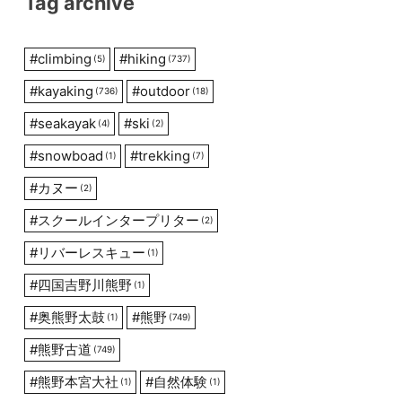
Tag archive
#
climbing
#
hiking
(5)
(737)
#
kayaking
#
outdoor
(736)
(18)
#
seakayak
#
ski
(4)
(2)
#
snowboad
#
trekking
(1)
(7)
#
カヌー
(2)
#
スクールインタープリター
(2)
#
リバーレスキュー
(1)
#
四国吉野川熊野
(1)
#
奥熊野太鼓
#
熊野
(1)
(749)
#
熊野古道
(749)
#
熊野本宮大社
#
自然体験
(1)
(1)