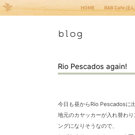
HOME
B&B Cafe ほ
Me
blog
JP
EN
HOM
Rio Pescados again!
B&B
くま
今日も昼からRio Pescados
地元のカヤッカーが入れ替わり立ち代
くま
ングになりそうなので、