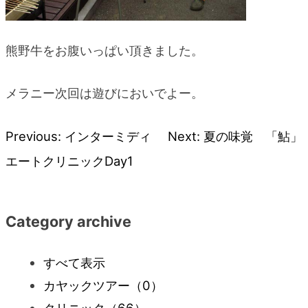
熊野牛をお腹いっぱい頂きました。
メラニー次回は遊びにおいでよー。
Previous:
インターミディ
Next:
夏の味覚 「鮎」
投
エートクリニックDay1
稿
ナ
Category archive
ビ
すべて表示
カヤックツアー
（0）
ゲ