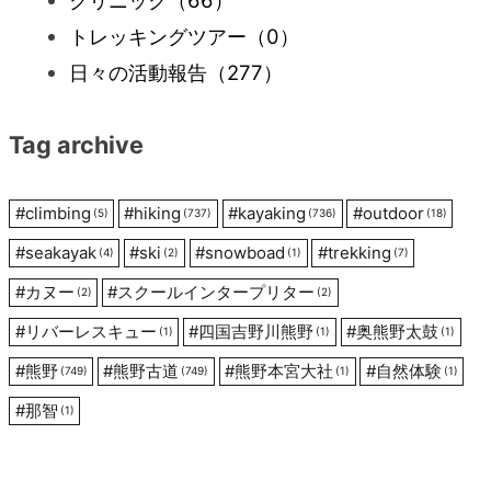
クリニック
（66）
ー
トレッキングツアー
（0）
日々の活動報告
（277）
シ
Tag archive
ョ
ン
#
climbing
#
hiking
#
kayaking
#
outdoor
(5)
(737)
(736)
(18)
#
seakayak
#
ski
#
snowboad
#
trekking
(4)
(2)
(1)
(7)
#
カヌー
#
スクールインタープリター
(2)
(2)
#
リバーレスキュー
#
四国吉野川熊野
#
奥熊野太鼓
(1)
(1)
(1)
#
熊野
#
熊野古道
#
熊野本宮大社
#
自然体験
(749)
(749)
(1)
(1)
#
那智
(1)