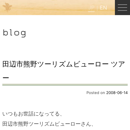
JP
EN
Menu
blog
JP
EN
HOME
田辺市熊野ツーリズムビューロー ツア
ー
B&B Cafe ほんぐう
Posted on
2008-06-14
くまのバックパッカーズ
いつもお世話になってる、
くまのエクスペリエンス
田辺市熊野ツーリズムビューローさん、