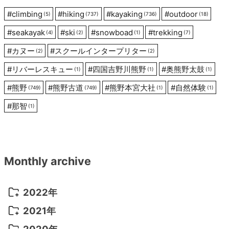
ン
#
climbing
#
hiking
#
kayaking
#
outdoor
(5)
(737)
(736)
(18)
#
seakayak
#
ski
#
snowboad
#
trekking
(4)
(2)
(1)
(7)
#
カヌー
#
スクールインタープリター
(2)
(2)
#
リバーレスキュー
#
四国吉野川熊野
#
奥熊野太鼓
(1)
(1)
(1)
#
熊野
#
熊野古道
#
熊野本宮大社
#
自然体験
(749)
(749)
(1)
(1)
#
那智
(1)
Monthly archive
2022年
2022年 10月
(1)
2021年
2022年 9月
(5)
2021年 12月
(8)