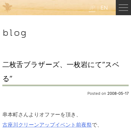
JP
EN
Menu
blog
JP
EN
HOME
二枚舌ブラザーズ、一枚岩にて”スベ
る”
B&B Cafe ほんぐう
Posted on
2008-05-17
くまのバックパッカーズ
串本町さんよりオファーを頂き、
くまのエクスペリエンス
古座川クリーンアップイベント前夜祭
で、