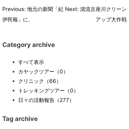
Previous:
地元の新聞「紀
Next:
清流古座川クリーン
投
伊民報」に、
アップ大作戦
稿
ナ
Category archive
ビ
すべて表示
カヤックツアー
（0）
ゲ
クリニック
（66）
ー
トレッキングツアー
（0）
日々の活動報告
（277）
シ
Tag archive
ョ