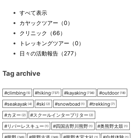
すべて表示
ゲ
カヤックツアー
（0）
ー
クリニック
（66）
トレッキングツアー
（0）
シ
日々の活動報告
（277）
ョ
Tag archive
ン
#
climbing
#
hiking
#
kayaking
#
outdoor
(5)
(737)
(736)
(18)
#
seakayak
#
ski
#
snowboad
#
trekking
(4)
(2)
(1)
(7)
#
カヌー
#
スクールインタープリター
(2)
(2)
#
リバーレスキュー
#
四国吉野川熊野
#
奥熊野太鼓
(1)
(1)
(1)
#
熊野
#
熊野古道
#
熊野本宮大社
#
自然体験
(749)
(749)
(1)
(1)