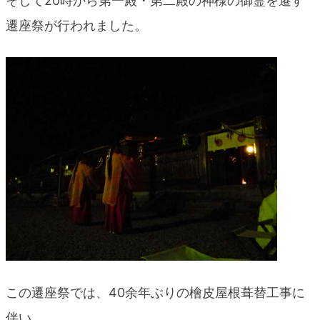
そして20時から第一殿・第二殿の神様の御霊を遷す
blog
遷座祭が行われました。
この遷座祭では、40余年ぶりの檜皮屋根葺替工事に
伴い、