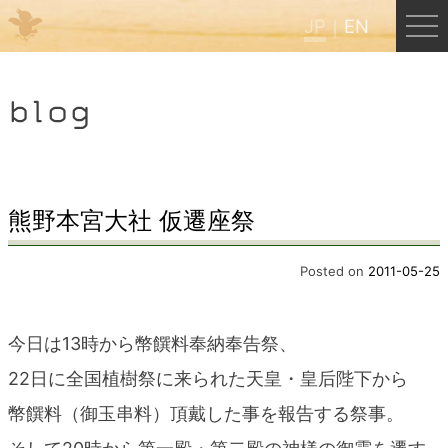
JP
EN
Menu
blog
JP
EN
HOME
熊野本宮大社 仮遷座祭
B&B Cafe ほんぐう
Posted on
2011-05-25
くまのバックパッカーズ
今日は13時から幣饌料奉納奉告祭、
22日に全国植樹祭に来られた天皇・皇后陛下から
くまのエクスペリエンス
幣饌料（御玉串料）頂戴した事を報告する祭事。