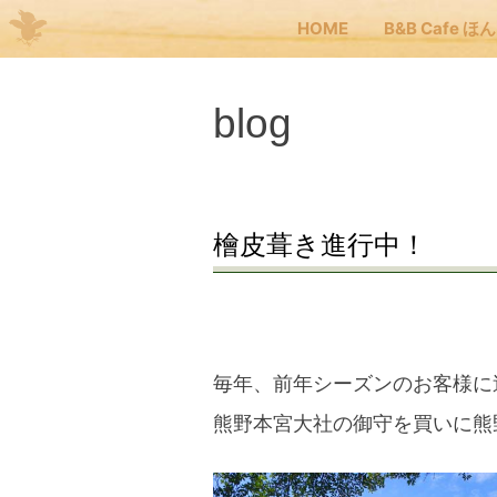
HOME
B&B Cafe ほ
Me
blog
JP
EN
HOM
檜皮葺き進行中！
B&B
くま
毎年、前年シーズンのお客様に
熊野本宮大社の御守を買いに熊
くま