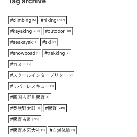
Tag archive
#
climbing
#
hiking
(5)
(737)
#
kayaking
#
outdoor
(736)
(18)
#
seakayak
#
ski
(4)
(2)
#
snowboad
#
trekking
(1)
(7)
#
カヌー
(2)
#
スクールインタープリター
(2)
#
リバーレスキュー
(1)
#
四国吉野川熊野
(1)
#
奥熊野太鼓
#
熊野
(1)
(749)
#
熊野古道
(749)
#
熊野本宮大社
#
自然体験
(1)
(1)