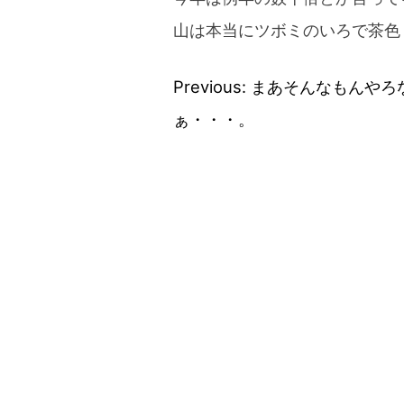
山は本当にツボミのいろで茶色
Previous:
まあそんなもんやろ
投
ぁ・・・。
稿
ナ
ビ
ゲ
ー
シ