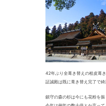
blog
42年ぶり全葺き替えの桧皮葺
証誠殿は既に葺き替え完了で綺
鎮守の森の杉は今にも花粉を振
今年は例年の数十倍とか言って