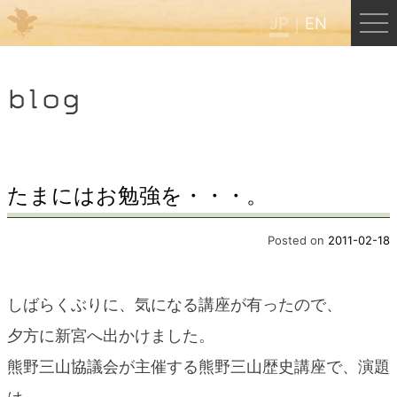
JP
EN
Menu
blog
JP
EN
HOME
たまにはお勉強を・・・。
B&B Cafe ほんぐう
Posted on
2011-02-18
くまのバックパッカーズ
しばらくぶりに、気になる講座が有ったので、
夕方に新宮へ出かけました。
くまのエクスペリエンス
熊野三山協議会が主催する熊野三山歴史講座で、演題