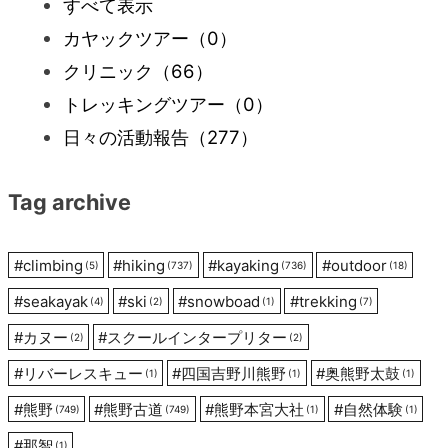
すべて表示
カヤックツアー
（0）
ゲ
クリニック
（66）
ー
トレッキングツアー
（0）
日々の活動報告
（277）
シ
Tag archive
ョ
ン
#
climbing
#
hiking
#
kayaking
#
outdoor
(5)
(737)
(736)
(18)
#
seakayak
#
ski
#
snowboad
#
trekking
(4)
(2)
(1)
(7)
#
カヌー
#
スクールインタープリター
(2)
(2)
#
リバーレスキュー
#
四国吉野川熊野
#
奥熊野太鼓
(1)
(1)
(1)
#
熊野
#
熊野古道
#
熊野本宮大社
#
自然体験
(749)
(749)
(1)
(1)
#
那智
(1)