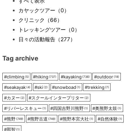
すべて表示
カヤックツアー
（0）
ゲ
クリニック
（66）
ー
トレッキングツアー
（0）
日々の活動報告
（277）
シ
Tag archive
ョ
ン
#
climbing
#
hiking
#
kayaking
#
outdoor
(5)
(737)
(736)
(18)
#
seakayak
#
ski
#
snowboad
#
trekking
(4)
(2)
(1)
(7)
#
カヌー
#
スクールインタープリター
(2)
(2)
#
リバーレスキュー
#
四国吉野川熊野
#
奥熊野太鼓
(1)
(1)
(1)
#
熊野
#
熊野古道
#
熊野本宮大社
#
自然体験
(749)
(749)
(1)
(1)
#
那智
(1)