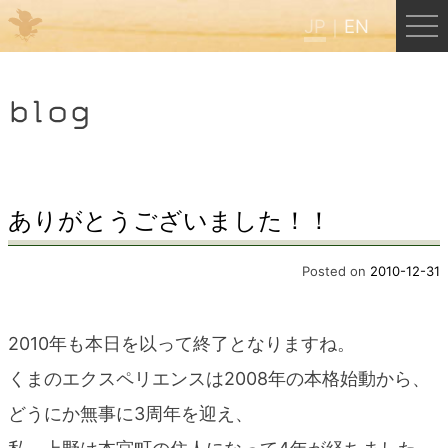
JP
EN
Menu
blog
JP
EN
HOME
ありがとうございました！！
B&B Cafe ほんぐう
Posted on
2010-12-31
くまのバックパッカーズ
2010年も本日を以って終了となりますね。
くまのエクスペリエンスは2008年の本格始動から、
くまのエクスペリエンス
どうにか無事に3周年を迎え、