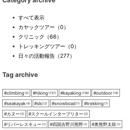
ビ
すべて表示
カヤックツアー
（0）
ゲ
クリニック
（66）
ー
トレッキングツアー
（0）
日々の活動報告
（277）
シ
Tag archive
ョ
ン
#
climbing
#
hiking
#
kayaking
#
outdoor
(5)
(737)
(736)
(18)
#
seakayak
#
ski
#
snowboad
#
trekking
(4)
(2)
(1)
(7)
#
カヌー
#
スクールインタープリター
(2)
(2)
#
リバーレスキュー
#
四国吉野川熊野
#
奥熊野太鼓
(1)
(1)
(1)