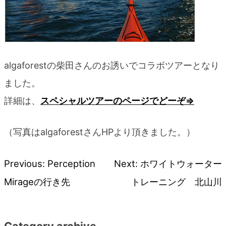
algaforestの柴田さんのお誘いでコラボツアーとなり
ました。
詳細は、
スペシャルツアーのページでどーぞ⇒
（写真はalgaforestさんHPより頂きました。）
Previous:
Perception
Next:
ホワイトウォーター
投
Mirageの行き先
トレーニング 北山川
稿
ナ
Category archive