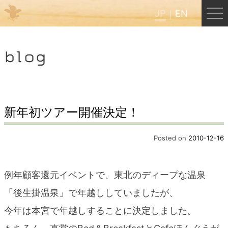
JP
EN
Menu
blog
JP
EN
HOME
新年初ツアー開催決定！
B&B Cafe ほんぐう
Posted on
2010-12-16
くまのバックパッカーズ
例年顧客還元イベントで、東北のディープな温泉
「後生掛温泉」で年越ししていましたが、
くまのエクスペリエンス
今年は本宮で年越しすることに決定しました。