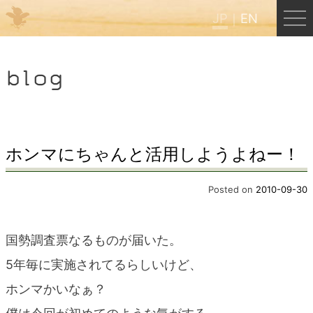
JP
EN
Menu
blog
JP
EN
HOME
ホンマにちゃんと活用しようよねー！
B&B Cafe ほんぐう
Posted on
2010-09-30
くまのバックパッカーズ
国勢調査票なるものが届いた。
5年毎に実施されてるらしいけど、
くまのエクスペリエンス
ホンマかいなぁ？