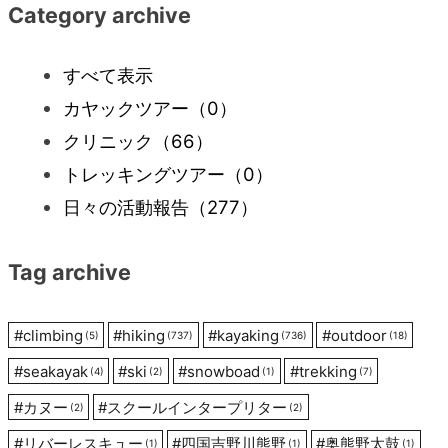
ナ
Category archive
ビ
すべて表示
カヤックツアー
（0）
ゲ
クリニック
（66）
ー
トレッキングツアー
（0）
日々の活動報告
（277）
シ
Tag archive
ョ
ン
#
climbing
#
hiking
#
kayaking
#
outdoor
(5)
(737)
(736)
(18)
#
seakayak
#
ski
#
snowboad
#
trekking
(4)
(2)
(1)
(7)
#
カヌー
#
スクールインタープリター
(2)
(2)
#
リバーレスキュー
#
四国吉野川熊野
#
奥熊野太鼓
(1)
(1)
(1)