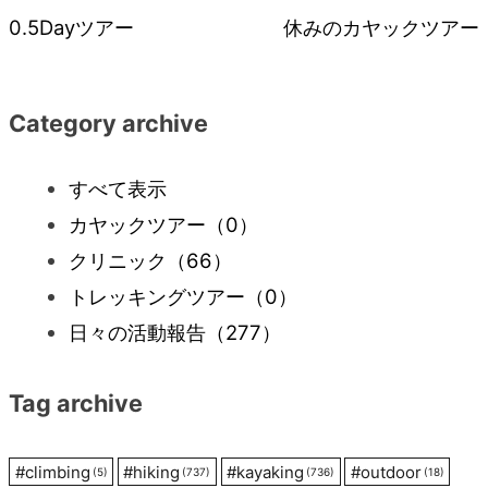
0.5Dayツアー
休みのカヤックツアー
稿
ナ
Category archive
ビ
すべて表示
カヤックツアー
（0）
ゲ
クリニック
（66）
ー
トレッキングツアー
（0）
日々の活動報告
（277）
シ
Tag archive
ョ
ン
#
climbing
#
hiking
#
kayaking
#
outdoor
(5)
(737)
(736)
(18)