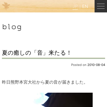
JP
EN
Menu
blog
JP
EN
HOME
夏の癒しの「音」来たる！
B&B Cafe ほんぐう
Posted on
2010-08-04
くまのバックパッカーズ
昨日熊野本宮大社から夏の音が届きました。
くまのエクスペリエンス