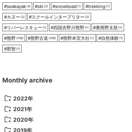
#
seakayak
#
ski
#
snowboad
#
trekking
(4)
(2)
(1)
(7)
#
カヌー
#
スクールインタープリター
(2)
(2)
#
リバーレスキュー
#
四国吉野川熊野
#
奥熊野太鼓
(1)
(1)
(1)
#
熊野
#
熊野古道
#
熊野本宮大社
#
自然体験
(749)
(749)
(1)
(1)
#
那智
(1)
Monthly archive
2022年
2022年 10月
(1)
2021年
2022年 9月
(5)
2021年 12月
(8)
2020年
2022年 8月
(10)
2021年 11月
(5)
2020年 8月
(9)
2019年