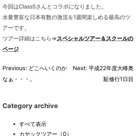
今回はClass5さんとコラボになりました。
水量豊富な日本有数の激流を1週間楽しめる最高のツ
アーです。
ツアー詳細はこちら⇒
スペシャルツアー＆スクールの
ページ
Previous:
どこへいくのか
Next:
平成22年度大峰奥
投
なぁ・・・。
駈修行1日目
稿
ナ
Category archive
ビ
すべて表示
カヤックツアー
（0）