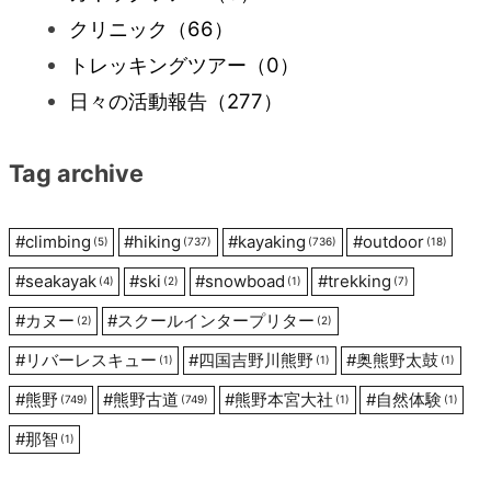
ゲ
クリニック
（66）
ー
トレッキングツアー
（0）
日々の活動報告
（277）
シ
Tag archive
ョ
ン
#
climbing
#
hiking
#
kayaking
#
outdoor
(5)
(737)
(736)
(18)
#
seakayak
#
ski
#
snowboad
#
trekking
(4)
(2)
(1)
(7)
#
カヌー
#
スクールインタープリター
(2)
(2)
#
リバーレスキュー
#
四国吉野川熊野
#
奥熊野太鼓
(1)
(1)
(1)
#
熊野
#
熊野古道
#
熊野本宮大社
#
自然体験
(749)
(749)
(1)
(1)
#
那智
(1)