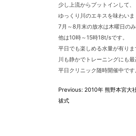
少し上流からプットインして、
ゆっくり川のエキスを味わいま
7月～8月末の放水は木曜日のみ10
他は10時～15時18t/sです。
平日でも楽しめる水量が有りま
川も静かでトレーニングにも最
平日クリニック随時開催中です
Previous:
2010年 熊野本宮大
投
祓式
稿
ナ