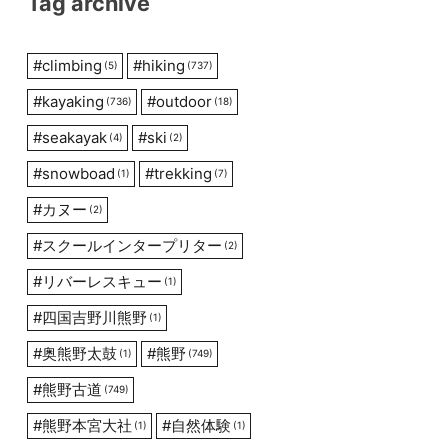
Tag archive
#
climbing
#
hiking
(5)
(737)
#
kayaking
#
outdoor
(736)
(18)
#
seakayak
#
ski
(4)
(2)
#
snowboad
#
trekking
(1)
(7)
#
カヌー
(2)
#
スクールインタープリター
(2)
#
リバーレスキュー
(1)
#
四国吉野川熊野
(1)
#
奥熊野太鼓
#
熊野
(1)
(749)
#
熊野古道
(749)
#
熊野本宮大社
#
自然体験
(1)
(1)