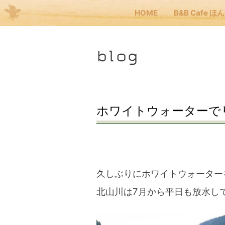
HOME
B&B Cafe ほ
Me
blog
JP
EN
HOM
ホワイトウォーターで
B&B
くま
久しぶりにホワイトウォーター
北山川は7月から平日も放水し
くま