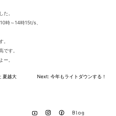
した。
時～14時15t/s、
す。
高です。
よー。
社 夏越大
Next:
今年もライトダウンする！