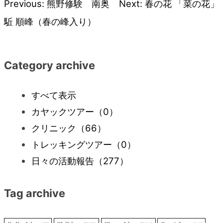
Previous:
熊野修験 南奥
Next:
春の花 「菜の花」
投
駈 順峰（春の峰入り）
稿
ナ
Category archive
ビ
すべて表示
カヤックツアー
（0）
ゲ
クリニック
（66）
ー
トレッキングツアー
（0）
日々の活動報告
（277）
シ
Tag archive
ョ