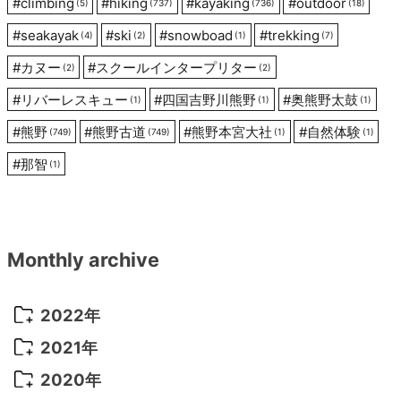
ン
#
climbing
#
hiking
#
kayaking
#
outdoor
(5)
(737)
(736)
(18)
#
seakayak
#
ski
#
snowboad
#
trekking
(4)
(2)
(1)
(7)
#
カヌー
#
スクールインタープリター
(2)
(2)
#
リバーレスキュー
#
四国吉野川熊野
#
奥熊野太鼓
(1)
(1)
(1)
#
熊野
#
熊野古道
#
熊野本宮大社
#
自然体験
(749)
(749)
(1)
(1)
#
那智
(1)
Monthly archive
2022年
2022年 10月
(1)
2021年
2022年 9月
(5)
2021年 12月
(8)
2020年