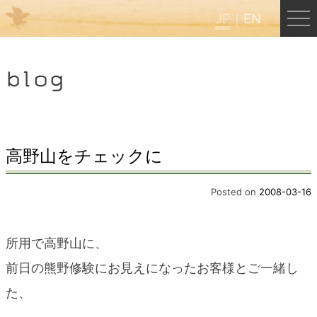
JP
EN
Menu
blog
JP
EN
HOME
高野山をチェックに
B&B Cafe ほんぐう
Posted on
2008-03-16
くまのバックパッカーズ
所用で高野山に、
前日の熊野修験にお見えになったお客様とご一緒し
くまのエクスペリエンス
た、