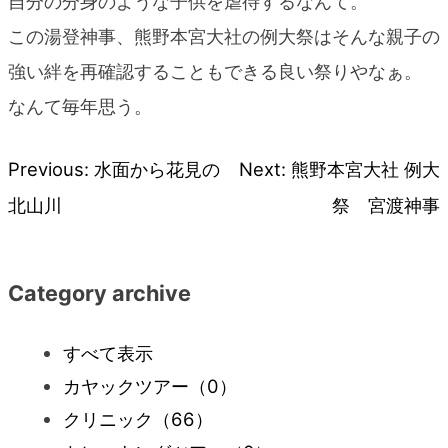
自分の分身のような子供を虐待するなんて。
この湯登神事、熊野本宮大社の例大祭はそんな親子の
強い絆を再確認することもできる良い祭りやなぁ。
なんて毎年思う。
Previous:
水面から花見の
Next:
熊野本宮大社 例大
投
北山川
祭 宮渡神事
稿
ナ
Category archive
ビ
すべて表示
カヤックツアー
（0）
ゲ
クリニック
（66）