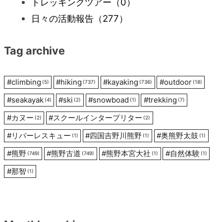
ー
トレッキングツアー
（0）
日々の活動報告
（277）
シ
Tag archive
ョ
ン
#
climbing
#
hiking
#
kayaking
#
outdoor
(5)
(737)
(736)
(18)
#
seakayak
#
ski
#
snowboad
#
trekking
(4)
(2)
(1)
(7)
#
カヌー
#
スクールインタープリター
(2)
(2)
#
リバーレスキュー
#
四国吉野川熊野
#
奥熊野太鼓
(1)
(1)
(1)
#
熊野
#
熊野古道
#
熊野本宮大社
#
自然体験
(749)
(749)
(1)
(1)
#
那智
(1)