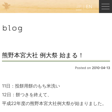
JP
EN
Menu
blog
JP
EN
HOME
熊野本宮大社 例大祭 始まる！
B&B Cafe ほんぐう
Posted on
2010-04-13
くまのバックパッカーズ
11日：投餅用餅のもち米洗い
12日：餅つきを終えて、
くまのエクスペリエンス
平成22年度の熊野本宮大社例大祭が始まりました。