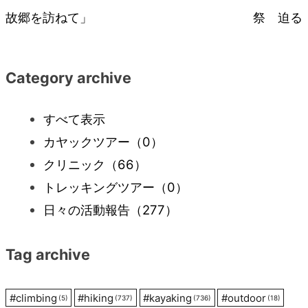
故郷を訪ねて」
祭 迫る
稿
ナ
Category archive
ビ
すべて表示
カヤックツアー
（0）
ゲ
クリニック
（66）
ー
トレッキングツアー
（0）
日々の活動報告
（277）
シ
Tag archive
ョ
ン
#
climbing
#
hiking
#
kayaking
#
outdoor
(5)
(737)
(736)
(18)