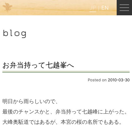
JP
EN
Menu
blog
JP
EN
HOME
お弁当持って七越峯へ
B&B Cafe ほんぐう
Posted on
2010-03-30
くまのバックパッカーズ
明日から雨らしいので、
最後のチャンスかと、弁当持って七越峰に上がった。
くまのエクスペリエンス
大峰奥駈道ではあるが、本宮の桜の名所でもある。