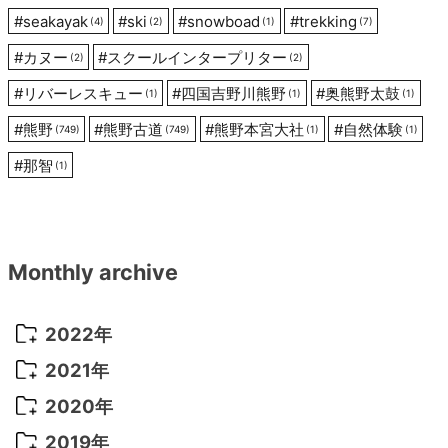
#
seakayak
#
ski
#
snowboad
#
trekking
(4)
(2)
(1)
(7)
#
カヌー
#
スクールインタープリター
(2)
(2)
#
リバーレスキュー
#
四国吉野川熊野
#
奥熊野太鼓
(1)
(1)
(1)
#
熊野
#
熊野古道
#
熊野本宮大社
#
自然体験
(749)
(749)
(1)
(1)
#
那智
(1)
Monthly archive
2022年
2022年 10月
(1)
2021年
2022年 9月
(5)
2021年 12月
(8)
2020年
2022年 8月
(10)
2021年 11月
(5)
2020年 8月
(9)
2019年