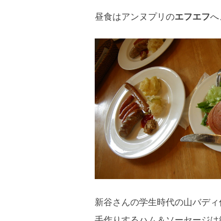
昼食はアンヌプリの
エフエフ
へ
新谷さんの学生時代の山バディ
手作りするハム＆ソーセージは