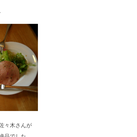
、
佐々木さんが
絶品でした。