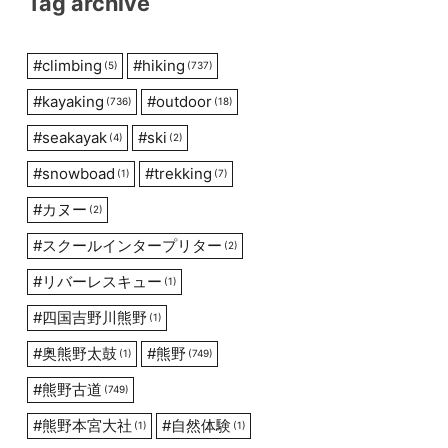
Tag archive
#
climbing
#
hiking
(5)
(737)
#
kayaking
#
outdoor
(736)
(18)
#
seakayak
#
ski
(4)
(2)
#
snowboad
#
trekking
(1)
(7)
#
カヌー
(2)
#
スクールインタープリター
(2)
#
リバーレスキュー
(1)
#
四国吉野川熊野
(1)
#
奥熊野太鼓
#
熊野
(1)
(749)
#
熊野古道
(749)
#
熊野本宮大社
#
自然体験
(1)
(1)