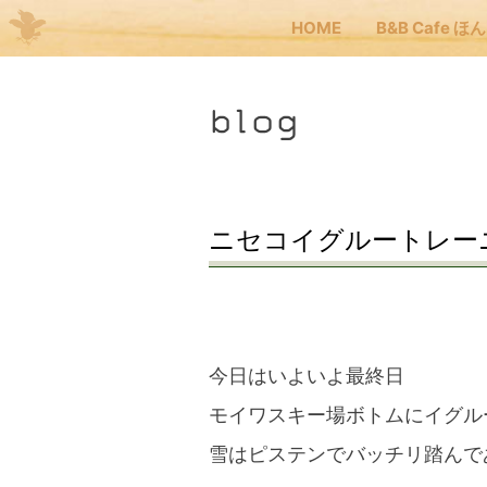
HOME
B&B Cafe ほ
Me
blog
JP
EN
HOM
ニセコイグルートレー
B&B
くま
今日はいよいよ最終日
モイワスキー場ボトムにイグル
くま
雪はピステンでバッチリ踏んで