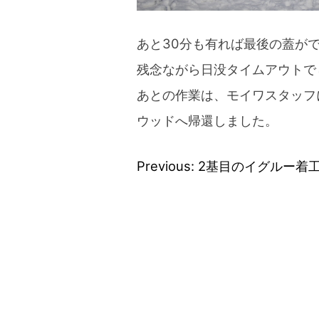
あと30分も有れば最後の蓋が
残念ながら日没タイムアウトで
あとの作業は、モイワスタッフ
ウッドへ帰還しました。
Previous:
2基目のイグルー着
投
稿
ナ
ビ