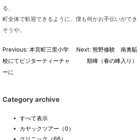
る、
町全体で歓迎できるように、僕も何かお手伝いができ
そうや。
Previous:
本宮町三里小学
Next:
熊野修験 南奥駈
投
校にてビジターティーチャ
順峰（春の峰入り）
稿
ーに
ナ
Category archive
ビ
すべて表示
ゲ
カヤックツアー
（0）
ー
クリニック
（66）