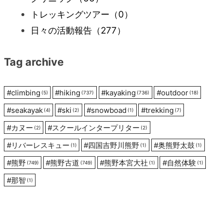
トレッキングツアー
（0）
シ
日々の活動報告
（277）
ョ
Tag archive
ン
#
climbing
#
hiking
#
kayaking
#
outdoor
(5)
(737)
(736)
(18)
#
seakayak
#
ski
#
snowboad
#
trekking
(4)
(2)
(1)
(7)
#
カヌー
#
スクールインタープリター
(2)
(2)
#
リバーレスキュー
#
四国吉野川熊野
#
奥熊野太鼓
(1)
(1)
(1)
#
熊野
#
熊野古道
#
熊野本宮大社
#
自然体験
(749)
(749)
(1)
(1)
#
那智
(1)