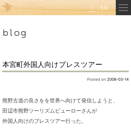
JP
EN
Menu
blog
JP
EN
HOME
本宮町外国人向けプレスツアー
B&B Cafe ほんぐう
Posted on
2008-03-14
くまのバックパッカーズ
熊野古道の良さをを世界へ向けて発信しようと、
田辺市熊野ツーリズムビューローさんが
くまのエクスペリエンス
外国人向けのプレスツアー行った。