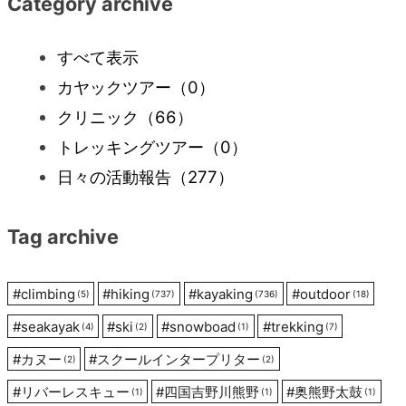
Category archive
ビ
すべて表示
カヤックツアー
（0）
ゲ
クリニック
（66）
ー
トレッキングツアー
（0）
日々の活動報告
（277）
シ
Tag archive
ョ
ン
#
climbing
#
hiking
#
kayaking
#
outdoor
(5)
(737)
(736)
(18)
#
seakayak
#
ski
#
snowboad
#
trekking
(4)
(2)
(1)
(7)
#
カヌー
#
スクールインタープリター
(2)
(2)
#
リバーレスキュー
#
四国吉野川熊野
#
奥熊野太鼓
(1)
(1)
(1)