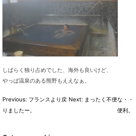
しばらく独り占めでした、海外も良いけど、
やっぱ温泉のある熊野もええなぁ。
Previous:
フランスより戻
Next:
まったく不便な・・
投
りましたー。
便利。
稿
ナ