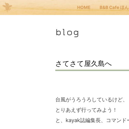
HOME
B&B Cafe ほ
Me
blog
JP
EN
HOM
さてさて屋久島へ
B&B
くま
台風がうろうろしているけど、
とりあえず行ってみよう！
くま
と、kayak誌編集長、コマンド