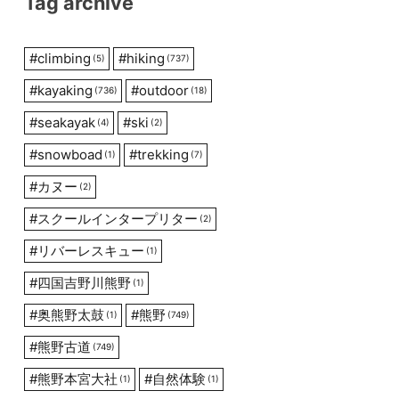
Tag archive
#
climbing
#
hiking
(5)
(737)
#
kayaking
#
outdoor
(736)
(18)
#
seakayak
#
ski
(4)
(2)
#
snowboad
#
trekking
(1)
(7)
#
カヌー
(2)
#
スクールインタープリター
(2)
#
リバーレスキュー
(1)
#
四国吉野川熊野
(1)
#
奥熊野太鼓
#
熊野
(1)
(749)
#
熊野古道
(749)
#
熊野本宮大社
#
自然体験
(1)
(1)