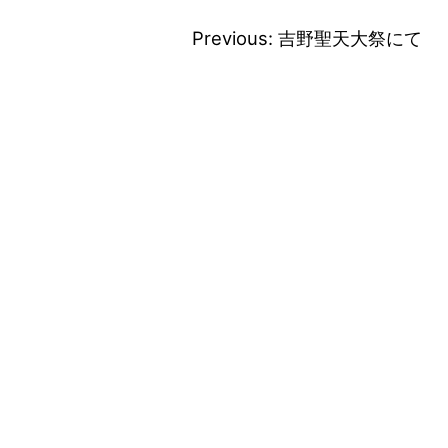
Previous:
吉野聖天大祭にて
投
稿
ナ
ビ
ゲ
ー
シ
ョ