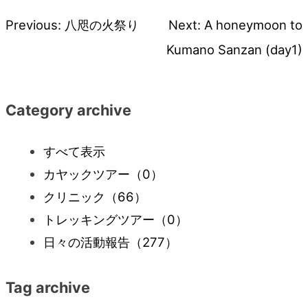
Previous:
八咫の火祭り
Next:
A honeymoon to
投
Kumano Sanzan (day1)
稿
ナ
Category archive
ビ
すべて表示
カヤックツアー
（0）
ゲ
クリニック
（66）
ー
トレッキングツアー
（0）
日々の活動報告
（277）
シ
Tag archive
ョ