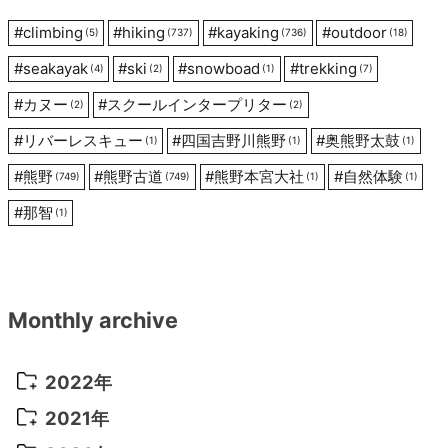
ン
#
climbing
#
hiking
#
kayaking
#
outdoor
(5)
(737)
(736)
(18)
#
seakayak
#
ski
#
snowboad
#
trekking
(4)
(2)
(1)
(7)
#
カヌー
#
スクールインタープリター
(2)
(2)
#
リバーレスキュー
#
四国吉野川熊野
#
奥熊野太鼓
(1)
(1)
(1)
#
熊野
#
熊野古道
#
熊野本宮大社
#
自然体験
(749)
(749)
(1)
(1)
#
那智
(1)
Monthly archive
2022年
2022年 10月
(1)
2021年