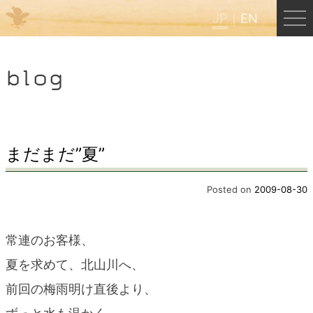
JP
EN
Menu
blog
JP
EN
HOME
まだまだ”夏”
B&B Cafe ほんぐう
Posted on
2009-08-30
くまのバックパッカーズ
常連のお客様、
夏を求めて、北山川へ、
くまのエクスペリエンス
前回の梅雨明け直後より、