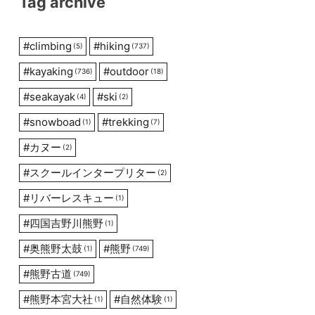
Tag archive
#
climbing
#
hiking
(5)
(737)
#
kayaking
#
outdoor
(736)
(18)
#
seakayak
#
ski
(4)
(2)
#
snowboad
#
trekking
(1)
(7)
#
カヌー
(2)
#
スクールインタープリター
(2)
#
リバーレスキュー
(1)
#
四国吉野川熊野
(1)
#
奥熊野太鼓
#
熊野
(1)
(749)
#
熊野古道
(749)
#
熊野本宮大社
#
自然体験
(1)
(1)