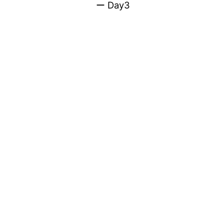
ー Day3
稿
ナ
ビ
ゲ
ー
シ
ョ
ン