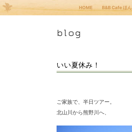
HOME
B&B Cafe ほ
Me
blog
JP
EN
HOM
いい夏休み！
B&B
くま
ご家族で、半日ツアー。
北山川から熊野川へ、
くま