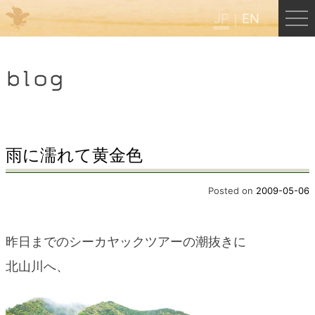
JP
EN
Menu
blog
JP
EN
HOME
雨に濡れて黄金色
B&B Cafe ほんぐう
Posted on
2009-05-06
くまのバックパッカーズ
昨日までのシーカヤックツアーの潮抜きに
北山川へ、
くまのエクスペリエンス