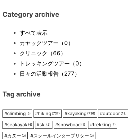
ナ
Category archive
ビ
すべて表示
カヤックツアー
（0）
ゲ
クリニック
（66）
ー
トレッキングツアー
（0）
日々の活動報告
（277）
シ
Tag archive
ョ
ン
#
climbing
#
hiking
#
kayaking
#
outdoor
(5)
(737)
(736)
(18)
#
seakayak
#
ski
#
snowboad
#
trekking
(4)
(2)
(1)
(7)
#
カヌー
#
スクールインタープリター
(2)
(2)