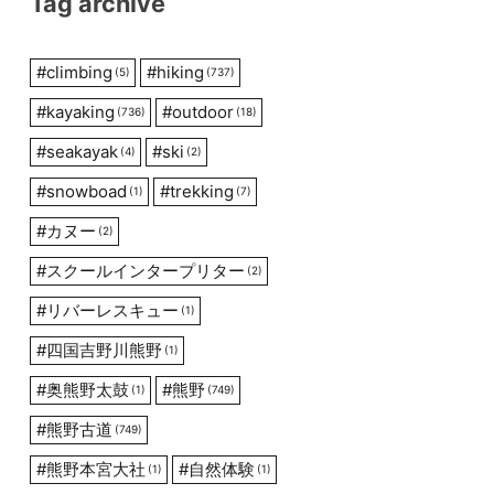
Tag archive
#
climbing
#
hiking
(5)
(737)
#
kayaking
#
outdoor
(736)
(18)
#
seakayak
#
ski
(4)
(2)
#
snowboad
#
trekking
(1)
(7)
#
カヌー
(2)
#
スクールインタープリター
(2)
#
リバーレスキュー
(1)
#
四国吉野川熊野
(1)
#
奥熊野太鼓
#
熊野
(1)
(749)
#
熊野古道
(749)
#
熊野本宮大社
#
自然体験
(1)
(1)