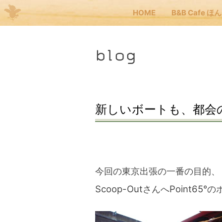
HOME
B&B Cafe ほ
Me
blog
JP
EN
HOM
新しいボートも、都会
B&B
くま
今回の東京出張の一番の目的、
Scoop-OutさんへPoint6
くま