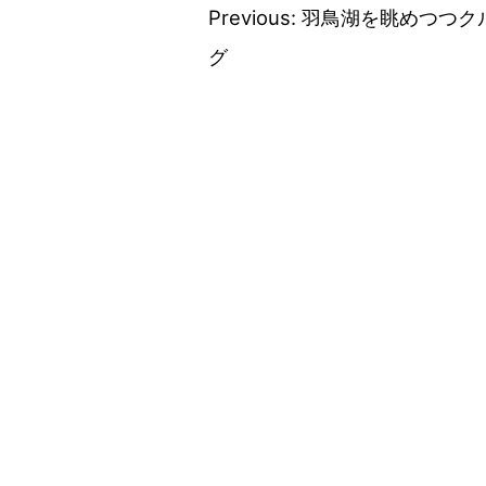
Previous:
羽鳥湖を眺めつつク
投
グ
稿
ナ
ビ
ゲ
ー
シ
ョ