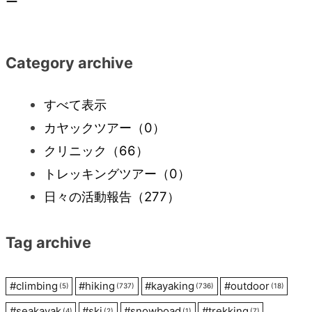
ー
ナ
Category archive
ビ
すべて表示
ゲ
カヤックツアー
（0）
ー
クリニック
（66）
トレッキングツアー
（0）
シ
日々の活動報告
（277）
ョ
Tag archive
ン
#
climbing
#
hiking
#
kayaking
#
outdoor
(5)
(737)
(736)
(18)
#
seakayak
#
ski
#
snowboad
#
trekking
(4)
(2)
(1)
(7)