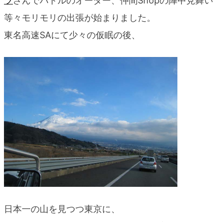
ツ
さんでパドルのオーダー、仲間Shopの陣中見舞い
blog
等々モリモリの出張が始まりました。
東名高速SAにて少々の仮眠の後、
日本一の山を見つつ東京に、