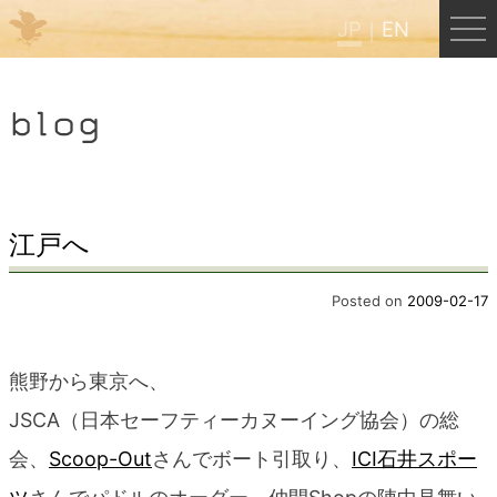
JP
EN
Menu
blog
JP
EN
HOME
江戸へ
B&B Cafe ほんぐう
Posted on
2009-02-17
くまのバックパッカーズ
熊野から東京へ、
JSCA（日本セーフティーカヌーイング協会）の総
くまのエクスペリエンス
会、
Scoop-Out
さんでボート引取り、
ICI石井スポー