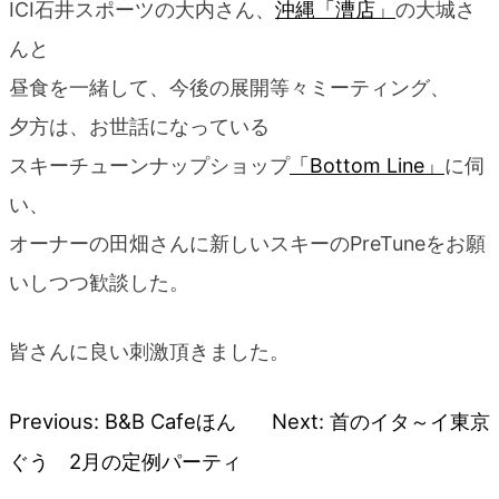
ICI石井スポーツの大内さん、
沖縄「漕店」
の大城さ
んと
昼食を一緒して、今後の展開等々ミーティング、
夕方は、お世話になっている
スキーチューンナップショップ
「Bottom Line」
に伺
い、
オーナーの田畑さんに新しいスキーのPreTuneをお願
いしつつ歓談した。
皆さんに良い刺激頂きました。
Previous:
B&B Cafeほん
Next:
首のイタ～イ東京
投
ぐう 2月の定例パーティ
稿