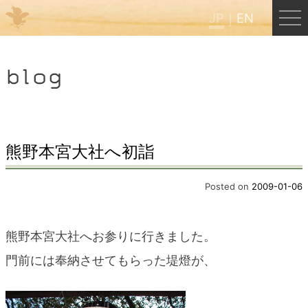
JP
EN
Menu
blog
JP
EN
HOME
熊野本宮大社へ初詣
B&B Cafe ほんぐう
Posted on
2009-01-06
くまのバックパッカーズ
熊野本宮大社へお参りに行きました。
門前には奉納させてもらった堤燈が、
くまのエクスペリエンス