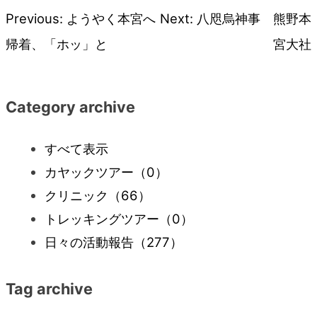
Previous:
ようやく本宮へ
Next:
八咫烏神事 熊野本
投
帰着、「ホッ」と
宮大社
稿
ナ
Category archive
ビ
すべて表示
カヤックツアー
（0）
ゲ
クリニック
（66）
ー
トレッキングツアー
（0）
日々の活動報告
（277）
シ
Tag archive
ョ