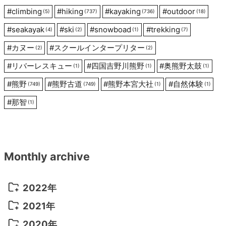
ン
#
climbing
#
hiking
#
kayaking
#
outdoor
(5)
(737)
(736)
(18)
#
seakayak
#
ski
#
snowboad
#
trekking
(4)
(2)
(1)
(7)
#
カヌー
#
スクールインタープリター
(2)
(2)
#
リバーレスキュー
#
四国吉野川熊野
#
奥熊野太鼓
(1)
(1)
(1)
#
熊野
#
熊野古道
#
熊野本宮大社
#
自然体験
(749)
(749)
(1)
(1)
#
那智
(1)
Monthly archive
2022年
2022年 10月
(1)
2021年
2022年 9月
(5)
2021年 12月
(8)
2020年