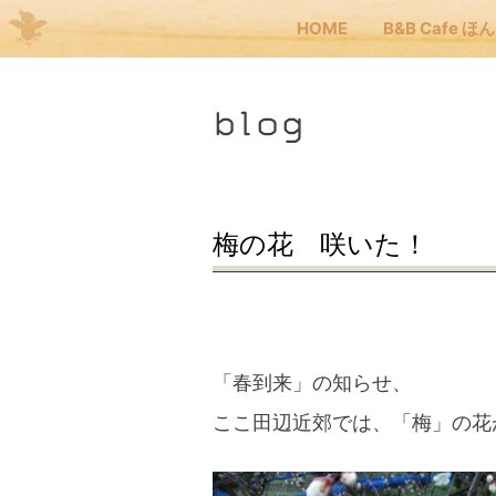
HOME
B&B Cafe ほ
Me
blog
JP
EN
HOM
梅の花 咲いた！
B&B
くま
「春到来」の知らせ、
ここ田辺近郊では、「梅」の花
くま