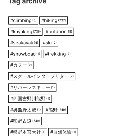
Tag archive
#
climbing
#
hiking
(5)
(737)
#
kayaking
#
outdoor
(736)
(18)
#
seakayak
#
ski
(4)
(2)
#
snowboad
#
trekking
(1)
(7)
#
カヌー
(2)
#
スクールインタープリター
(2)
#
リバーレスキュー
(1)
#
四国吉野川熊野
(1)
#
奥熊野太鼓
#
熊野
(1)
(749)
#
熊野古道
(749)
#
熊野本宮大社
#
自然体験
(1)
(1)