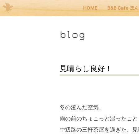
HOME
B&B Cafe ほ
Me
blog
JP
EN
HOM
見晴らし良好！
B&B
くま
冬の澄んだ空気、
雨の前のちょこっと湿ったこと
くま
中辺路の三軒茶屋を過ぎた、見