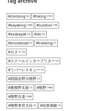
Tag archive
#
climbing
#
hiking
(5)
(737)
#
kayaking
#
outdoor
(736)
(18)
#
seakayak
#
ski
(4)
(2)
#
snowboad
#
trekking
(1)
(7)
#
カヌー
(2)
#
スクールインタープリター
(2)
#
リバーレスキュー
(1)
#
四国吉野川熊野
(1)
#
奥熊野太鼓
#
熊野
(1)
(749)
#
熊野古道
(749)
#
熊野本宮大社
#
自然体験
(1)
(1)