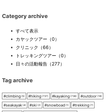
稿
ナ
Category archive
ビ
すべて表示
カヤックツアー
（0）
ゲ
クリニック
（66）
ー
トレッキングツアー
（0）
日々の活動報告
（277）
シ
Tag archive
ョ
ン
#
climbing
#
hiking
#
kayaking
#
outdoor
(5)
(737)
(736)
(18)
#
seakayak
#
ski
#
snowboad
#
trekking
(4)
(2)
(1)
(7)