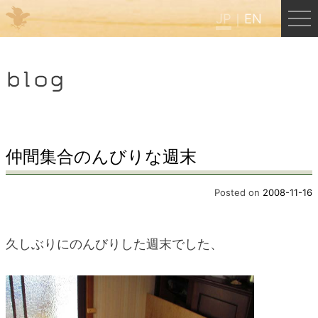
JP
EN
Menu
blog
JP
EN
HOME
仲間集合のんびりな週末
B&B Cafe ほんぐう
Posted on
2008-11-16
くまのバックパッカーズ
久しぶりにのんびりした週末でした、
くまのエクスペリエンス