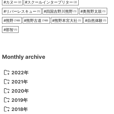
#
カヌー
#
スクールインタープリター
(2)
(2)
#
リバーレスキュー
#
四国吉野川熊野
#
奥熊野太鼓
(1)
(1)
(1)
#
熊野
#
熊野古道
#
熊野本宮大社
#
自然体験
(749)
(749)
(1)
(1)
#
那智
(1)
Monthly archive
2022年
2022年 10月
(1)
2021年
2022年 9月
(5)
2021年 12月
(8)
2020年
2022年 8月
(10)
2021年 11月
(5)
2020年 8月
(9)
2019年
2022年 7月
(11)
2021年 10月
(10)
2020年 7月
(10)
2019年 8月
(3)
2018年