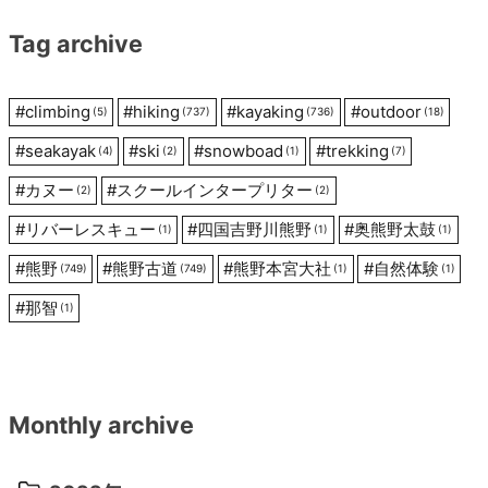
Tag archive
ョ
ン
#
climbing
#
hiking
#
kayaking
#
outdoor
(5)
(737)
(736)
(18)
#
seakayak
#
ski
#
snowboad
#
trekking
(4)
(2)
(1)
(7)
#
カヌー
#
スクールインタープリター
(2)
(2)
#
リバーレスキュー
#
四国吉野川熊野
#
奥熊野太鼓
(1)
(1)
(1)
#
熊野
#
熊野古道
#
熊野本宮大社
#
自然体験
(749)
(749)
(1)
(1)
#
那智
(1)
Monthly archive