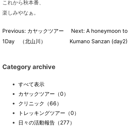
これから秋本番、
楽しみやなぁ。
Previous:
カヤックツアー
Next:
A honeymoon to
投
1Day （北山川）
Kumano Sanzan (day2)
稿
ナ
Category archive
ビ
すべて表示
カヤックツアー
（0）
ゲ
クリニック
（66）
ー
トレッキングツアー
（0）
日々の活動報告
（277）
シ