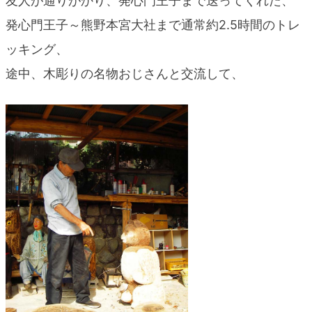
友人が通りがかり、発心門王子まで送ってくれた、
blog
発心門王子～熊野本宮大社まで通常約2.5時間のトレ
ッキング、
途中、木彫りの名物おじさんと交流して、