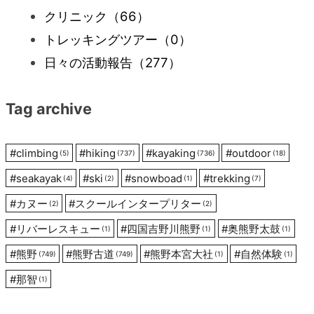
クリニック
（66）
トレッキングツアー
（0）
日々の活動報告
（277）
Tag archive
#
climbing
#
hiking
#
kayaking
#
outdoor
(5)
(737)
(736)
(18)
#
seakayak
#
ski
#
snowboad
#
trekking
(4)
(2)
(1)
(7)
#
カヌー
#
スクールインタープリター
(2)
(2)
#
リバーレスキュー
#
四国吉野川熊野
#
奥熊野太鼓
(1)
(1)
(1)
#
熊野
#
熊野古道
#
熊野本宮大社
#
自然体験
(749)
(749)
(1)
(1)
#
那智
(1)