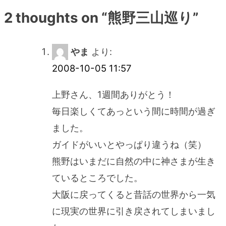
2 thoughts on “
熊野三山巡り
”
ナ
ビ
やま
より:
2008-10-05 11:57
ゲ
上野さん、1週間ありがとう！
ー
毎日楽しくてあっという間に時間が過ぎ
ました。
シ
ガイドがいいとやっぱり違うね（笑）
ョ
熊野はいまだに自然の中に神さまが生き
ているところでした。
ン
大阪に戻ってくると昔話の世界から一気
に現実の世界に引き戻されてしまいまし