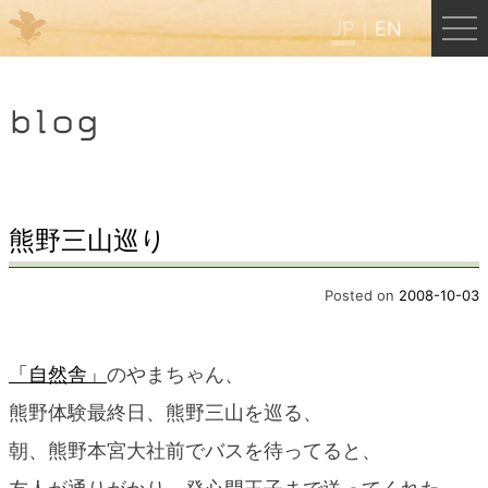
JP
EN
Menu
blog
JP
EN
HOME
熊野三山巡り
B&B Cafe ほんぐう
Posted on
2008-10-03
くまのバックパッカーズ
「自然舎」
のやまちゃん、
熊野体験最終日、熊野三山を巡る、
くまのエクスペリエンス
朝、熊野本宮大社前でバスを待ってると、