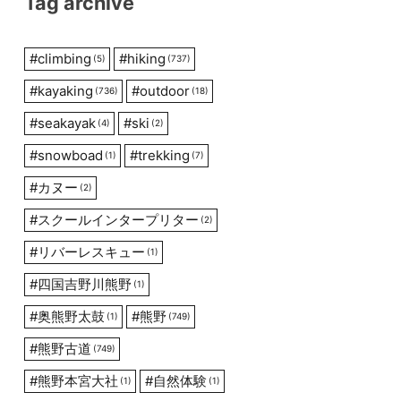
Tag archive
#
climbing
#
hiking
(5)
(737)
#
kayaking
#
outdoor
(736)
(18)
#
seakayak
#
ski
(4)
(2)
#
snowboad
#
trekking
(1)
(7)
#
カヌー
(2)
#
スクールインタープリター
(2)
#
リバーレスキュー
(1)
#
四国吉野川熊野
(1)
#
奥熊野太鼓
#
熊野
(1)
(749)
#
熊野古道
(749)
#
熊野本宮大社
#
自然体験
(1)
(1)