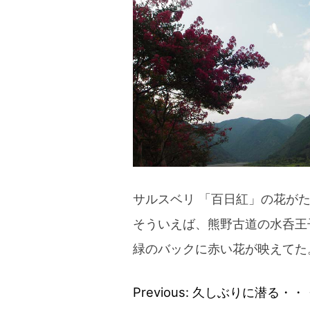
blog
サルスベリ 「百日紅」の花が
そういえば、熊野古道の水呑王
緑のバックに赤い花が映えてた
Previous:
久しぶりに潜る・・
投