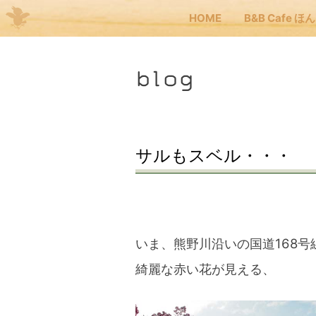
HOME
B&B Cafe ほ
Me
blog
JP
EN
HOM
サルもスベル・・・
B&B
くま
いま、熊野川沿いの国道168号
綺麗な赤い花が見える、
くま