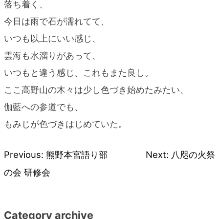
落ち着く、
今日は雨で石が濡れてて、
いつも以上にいい感じ、
雲海も水溜りがあって、
いつもと違う感じ、これもまた良し。
ここ高野山の木々は少し色づき始めたみたい、
伽藍への参道でも、
もみじが色づきはじめていた。
Previous:
熊野本宮語り部
Next:
八咫の火祭
投
の会 研修会
稿
ナ
Category archive