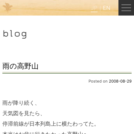
JP
EN
Menu
blog
JP
EN
HOME
雨の高野山
B&B Cafe ほんぐう
Posted on
2008-08-29
くまのバックパッカーズ
雨が降り続く、
天気図を見たら、
くまのエクスペリエンス
停滞前線が日本列島上に横たわってた。