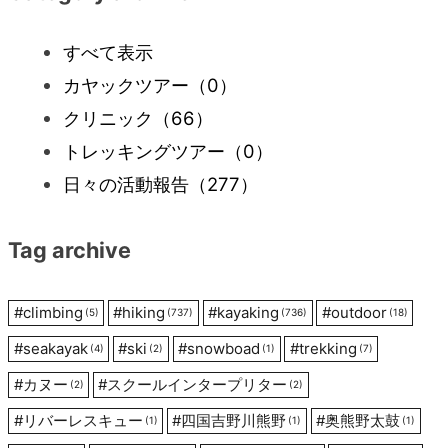
ビ
すべて表示
カヤックツアー
（0）
ゲ
クリニック
（66）
ー
トレッキングツアー
（0）
日々の活動報告
（277）
シ
Tag archive
ョ
ン
#
climbing
#
hiking
#
kayaking
#
outdoor
(5)
(737)
(736)
(18)
#
seakayak
#
ski
#
snowboad
#
trekking
(4)
(2)
(1)
(7)
#
カヌー
#
スクールインタープリター
(2)
(2)
#
リバーレスキュー
#
四国吉野川熊野
#
奥熊野太鼓
(1)
(1)
(1)