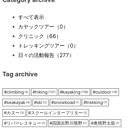
ビ
すべて表示
ゲ
カヤックツアー
（0）
ー
クリニック
（66）
トレッキングツアー
（0）
シ
日々の活動報告
（277）
ョ
Tag archive
ン
#
climbing
#
hiking
#
kayaking
#
outdoor
(5)
(737)
(736)
(18)
#
seakayak
#
ski
#
snowboad
#
trekking
(4)
(2)
(1)
(7)
#
カヌー
#
スクールインタープリター
(2)
(2)
#
リバーレスキュー
#
四国吉野川熊野
#
奥熊野太鼓
(1)
(1)
(1)