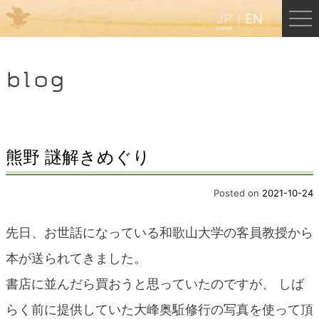
JP
EN
Menu
blog
JP
EN
HOME
熊野 謎解きめぐり
B&B Cafe ほんぐう
Posted on
2021-10-24
先日、お世話になっている和歌山大学の客員教授から
くまのバックパッカーズ
本が送られてきました。
書店に並んだら買おうと思っていたのですが、 しば
くまのエクスペリエンス
らく前に提供していた大峰奥駈修行の写真を使って頂