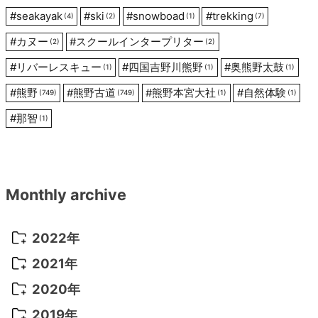
#
seakayak
#
ski
#
snowboad
#
trekking
(4)
(2)
(1)
(7)
#
カヌー
#
スクールインタープリター
(2)
(2)
#
リバーレスキュー
#
四国吉野川熊野
#
奥熊野太鼓
(1)
(1)
(1)
#
熊野
#
熊野古道
#
熊野本宮大社
#
自然体験
(749)
(749)
(1)
(1)
#
那智
(1)
Monthly archive
2022年
2022年 10月
(1)
2021年
2022年 9月
(5)
2021年 12月
(8)
2020年
2022年 8月
(10)
2021年 11月
(5)
2020年 8月
(9)
2019年