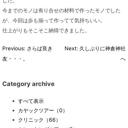
した。
今までのモノは有り合せの材料で作ったモノでした
が、今回は歩も揃って作ってて気持ちいい。
仕上がりもそこそこ納得できました。
Previous:
さらば良き
Next:
久しぶりに神倉神社
投
友・・・。
へ
稿
ナ
Category archive
ビ
すべて表示
カヤックツアー
（0）
ゲ
クリニック
（66）