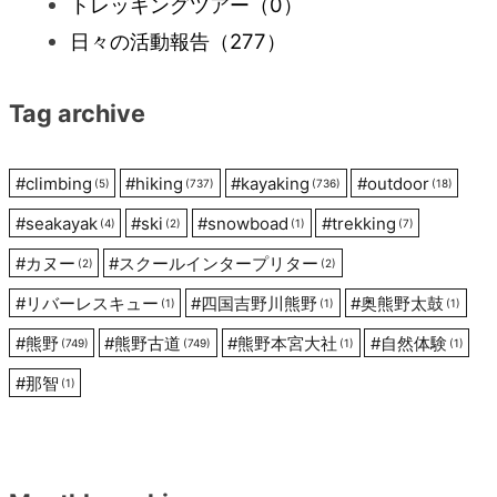
ー
トレッキングツアー
（0）
日々の活動報告
（277）
シ
Tag archive
ョ
ン
#
climbing
#
hiking
#
kayaking
#
outdoor
(5)
(737)
(736)
(18)
#
seakayak
#
ski
#
snowboad
#
trekking
(4)
(2)
(1)
(7)
#
カヌー
#
スクールインタープリター
(2)
(2)
#
リバーレスキュー
#
四国吉野川熊野
#
奥熊野太鼓
(1)
(1)
(1)
#
熊野
#
熊野古道
#
熊野本宮大社
#
自然体験
(749)
(749)
(1)
(1)
#
那智
(1)