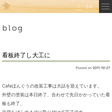
JP
EN
Menu
blog
JP
EN
HOME
看板終了し大工に
B&B Cafe ほんぐう
Posted on
2011-10-27
くまのバックパッカーズ
Cafeほんぐうの改装工事は大詰を迎えています。
外壁の塗装は本日終了、合わせて先日かかっていた看
くまのエクスペリエンス
板も終了、