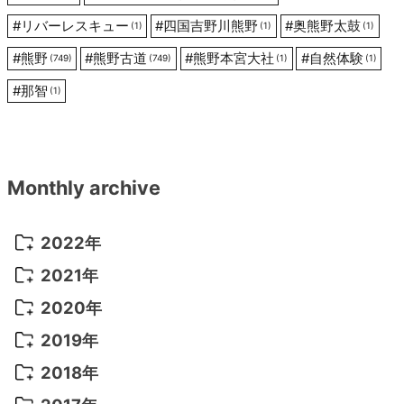
#
リバーレスキュー
#
四国吉野川熊野
#
奥熊野太鼓
(1)
(1)
(1)
#
熊野
#
熊野古道
#
熊野本宮大社
#
自然体験
(749)
(749)
(1)
(1)
#
那智
(1)
Monthly archive
2022年
2022年 10月
(1)
2021年
2022年 9月
(5)
2021年 12月
(8)
2020年
2022年 8月
(10)
2021年 11月
(5)
2020年 8月
(9)
2019年
2022年 7月
(11)
2021年 10月
(10)
2020年 7月
(10)
2019年 8月
(3)
2018年
2022年 6月
(22)
2021年 9月
(8)
2020年 6月
(5)
2019年 7月
(10)
2018年 5月
(8)