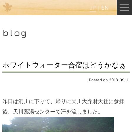
JP
EN
Menu
blog
JP
EN
HOME
ホワイトウォーター合宿はどうかなぁ
B&B Cafe ほんぐう
Posted on
2013-09-11
くまのバックパッカーズ
昨日は洞川に下りて、帰りに天川大弁財天社に参拝
後、天川薬湯センターで汗を流しました。
くまのエクスペリエンス