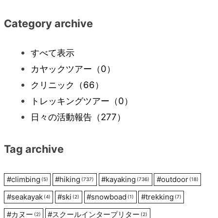
ナ
Category archive
ビ
すべて表示
カヤックツアー
（0）
ゲ
クリニック
（66）
ー
トレッキングツアー
（0）
日々の活動報告
（277）
シ
Tag archive
ョ
ン
#
climbing
#
hiking
#
kayaking
#
outdoor
(5)
(737)
(736)
(18)
#
seakayak
#
ski
#
snowboad
#
trekking
(4)
(2)
(1)
(7)
#
カヌー
#
スクールインタープリター
(2)
(2)