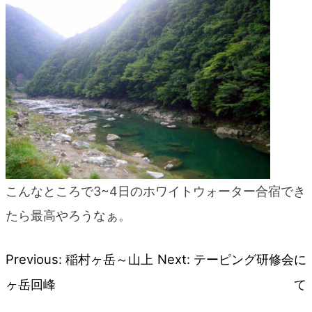
こんなところで3~4日のホワイトウォーター合宿でき
たら最高やろうなぁ。
Previous:
稲村ヶ岳～山上
Next:
テーピング研修会に
投
ヶ岳回峰
て
稿