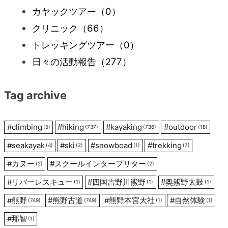
カヤックツアー
（0）
ー
クリニック
（66）
トレッキングツアー
（0）
シ
日々の活動報告
（277）
ョ
Tag archive
ン
#
climbing
#
hiking
#
kayaking
#
outdoor
(5)
(737)
(736)
(18)
#
seakayak
#
ski
#
snowboad
#
trekking
(4)
(2)
(1)
(7)
#
カヌー
#
スクールインタープリター
(2)
(2)
#
リバーレスキュー
#
四国吉野川熊野
#
奥熊野太鼓
(1)
(1)
(1)
#
熊野
#
熊野古道
#
熊野本宮大社
#
自然体験
(749)
(749)
(1)
(1)
#
那智
(1)